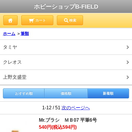
ホビーショップB-FIELD
カート
検索
ホーム
＞
筆類
タミヤ
クレオス
上野文盛堂
おすすめ順
価格順
新着順
1-12 / 51
次のページへ
Mr.ブラシ ＭＢ07 平筆6号
540円(税込594円)