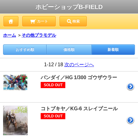
ホビーショップB-FIELD
カート
検索
ホーム
＞
その他プラモデル
おすすめ順
価格順
新着順
1-12 / 18
次のページへ
バンダイ／HG 1/300 ゴウザウラー
SOLD OUT
コトブキヤ／KG-6 スレイプニール
SOLD OUT