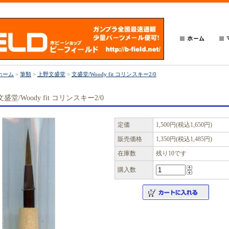
ホーム
>
筆類
>
上野文盛堂
>
文盛堂/Woody fit コリンスキー2/0
文盛堂/Woody fit コリンスキー2/0
定価
1,500円(税込1,650円)
販売価格
1,350円(税込1,485円)
在庫数
残り10です
購入数