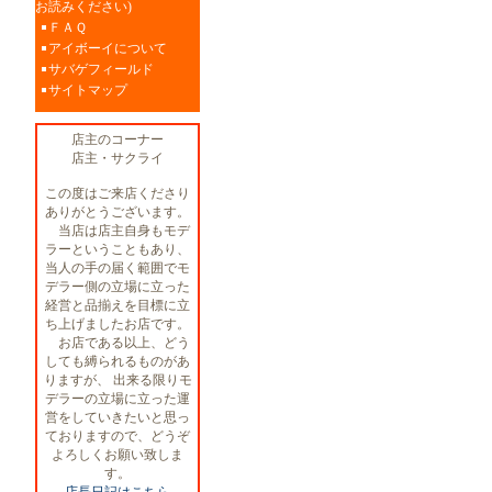
お読みください)
ＦＡＱ
アイボーイについて
サバゲフィールド
サイトマップ
店主のコーナー
店主・サクライ
この度はご来店くださり
ありがとうございます。
当店は店主自身もモデ
ラーということもあり、
当人の手の届く範囲でモ
デラー側の立場に立った
経営と品揃えを目標に立
ち上げましたお店です。
お店である以上、どう
しても縛られるものがあ
りますが、 出来る限りモ
デラーの立場に立った運
営をしていきたいと思っ
ておりますので、どうぞ
よろしくお願い致しま
す。