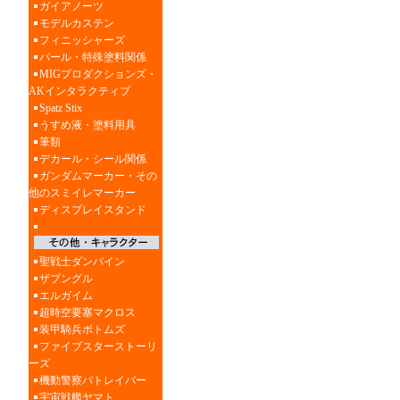
ガイアノーツ
モデルカステン
フィニッシャーズ
パール・特殊塗料関係
MIGプロダクションズ・
AKインタラクティブ
Spatz Stix
うすめ液・塗料用具
筆類
デカール・シール関係
ガンダムマーカー・その
他のスミイレマーカー
ディスプレイスタンド
聖戦士ダンバイン
ザブングル
エルガイム
超時空要塞マクロス
装甲騎兵ボトムズ
ファイブスターストーリ
ーズ
機動警察パトレイバー
宇宙戦艦ヤマト