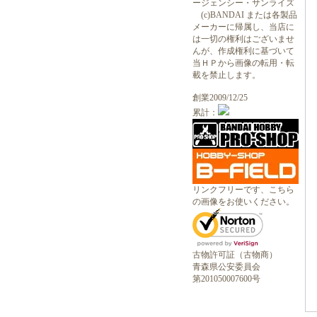
ージェンシー・サンライズ
(c)BANDAI または各製品
メーカーに帰属し、当店に
は一切の権利はございませ
んが、作成権利に基づいて
当ＨＰから画像の転用・転
載を禁止します。
創業2009/12/25
累計：
リンクフリーです、こちら
の画像をお使いください。
古物許可証（古物商）
青森県公安委員会
第201050007600号