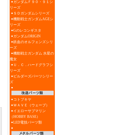
ガンダムＦ９０・９１シ
リーズ
ＳＤガンダムシリーズ
機動戦士ガンダムAGEシ
リーズ
Gのレコンギスタ
ガンダムORIGIN
鉄血のオルフェンズシリ
ーズ
機動戦士ガンダム 水星の
魔女
Ｕ．Ｃ．ハードグラフシ
リーズ
ビルダーズパーツシリー
ズ
コトブキヤ
ＷＡＶＥ（ウェーブ）
イエローサブマリン
（HOBBY BASE）
LED電技パーツ類