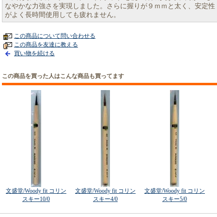
なやかな力強さを実現しました。さらに握りが９ｍｍと太く、安定性
がよく長時間使用しても疲れません。
この商品について問い合わせる
この商品を友達に教える
買い物を続ける
この商品を買った人はこんな商品も買ってます
文盛堂/Woody fit コリン
文盛堂/Woody fit コリン
文盛堂/Woody fit コリン
スキー10/0
スキー4/0
スキー5/0