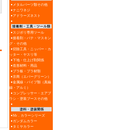
メタルパーツ類その他
ナニワネジ
アドラーズネスト
スジボリ専用ツール
接着剤・パテ・マスキン
グ・その他
切除工具・ニッパー・カ
ッター・ヤスリ等
下地・仕上げ剤関係
造形材料・用品
プラ板・プラ材類
京商（エバーグリーン）
金属線・パイプ類（真鍮
線・アルミ）
コンプレッサー・エアブ
ラシ・塗装ブースその他
Mr．カラーシリーズ
ガンダムカラー
タミヤカラー