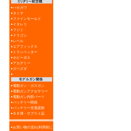
ハセガワ
タミヤ
ファインモールド
イタレリ
フジミ
ドラゴン
レベル
エアフィックス
トランペッター
ホビーボス
アカデミー
ズベズダ
電動ガン・ガスガン
電動ガンアクセサリー
電動ガン内部パーツ
バッテリー関係
バッテリー充電器類
ＢＢ弾・サブライ品
お買い物の流れ(利用前に