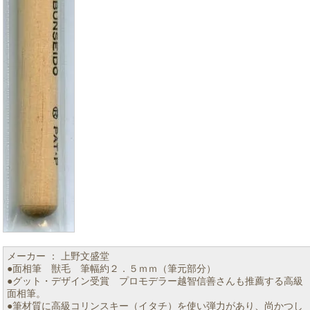
メーカー ： 上野文盛堂
●面相筆 獣毛 筆幅約２．５ｍｍ（筆元部分）
●グット・デザイン受賞 プロモデラー越智信善さんも推薦する高級
面相筆。
●筆材質に高級コリンスキー（イタチ）を使い弾力があり、尚かつし