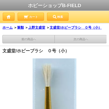
ホビーショップB-FIELD
カート
検索
ホーム
＞
筆類
＞
上野文盛堂
＞
文盛堂/ホビーブラシ ０号（小）
前の商品へ
次の商品へ
文盛堂/ホビーブラシ ０号（小）