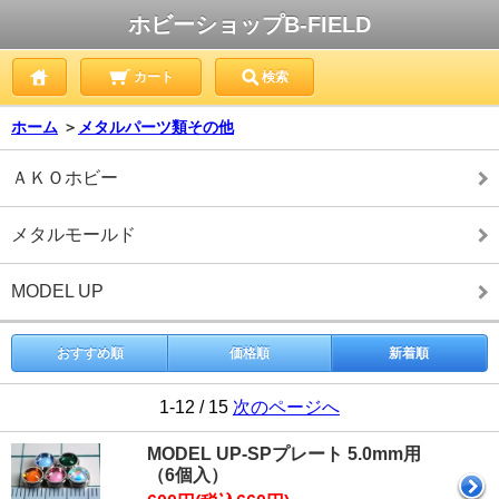
ホビーショップB-FIELD
カート
検索
ホーム
＞
メタルパーツ類その他
ＡＫＯホビー
メタルモールド
MODEL UP
おすすめ順
価格順
新着順
1-12 / 15
次のページへ
MODEL UP-SPプレート 5.0mm用
（6個入）