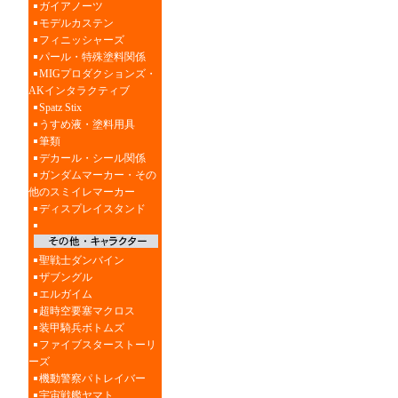
ガイアノーツ
モデルカステン
フィニッシャーズ
パール・特殊塗料関係
MIGプロダクションズ・
AKインタラクティブ
Spatz Stix
うすめ液・塗料用具
筆類
デカール・シール関係
ガンダムマーカー・その
他のスミイレマーカー
ディスプレイスタンド
聖戦士ダンバイン
ザブングル
エルガイム
超時空要塞マクロス
装甲騎兵ボトムズ
ファイブスターストーリ
ーズ
機動警察パトレイバー
宇宙戦艦ヤマト