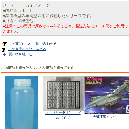
メーカー ： ガイアノーツ
●内容量 ：15ml
●鉄道模型の車両塗装用に調色したシリーズです。
●用途：屋根色他
●注意：この商品は厚さが2cmを超える為、発送方法にメール便をご利用で
きません
この商品について問い合わせる
この商品を友達に教える
買い物を続ける
この商品を買った人はこんな商品も買ってます
コトブキヤ/P112 モビ
1st/巡洋艦ムサイ
ルパイプ