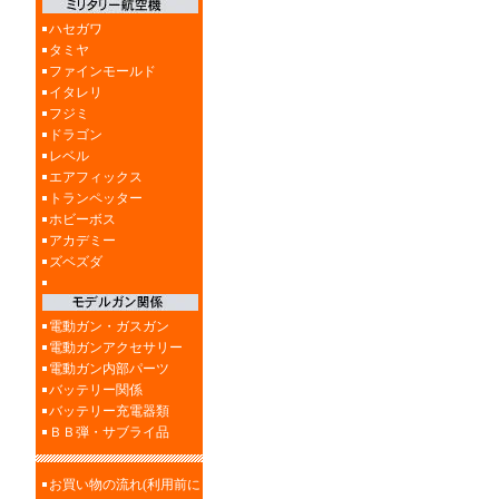
ハセガワ
タミヤ
ファインモールド
イタレリ
フジミ
ドラゴン
レベル
エアフィックス
トランペッター
ホビーボス
アカデミー
ズベズダ
電動ガン・ガスガン
電動ガンアクセサリー
電動ガン内部パーツ
バッテリー関係
バッテリー充電器類
ＢＢ弾・サブライ品
お買い物の流れ(利用前に