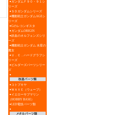
ガンダムＦ９０・９１シ
リーズ
ＳＤガンダムシリーズ
機動戦士ガンダムAGEシ
リーズ
Gのレコンギスタ
ガンダムORIGIN
鉄血のオルフェンズシリ
ーズ
機動戦士ガンダム 水星の
魔女
Ｕ．Ｃ．ハードグラフシ
リーズ
ビルダーズパーツシリー
ズ
コトブキヤ
ＷＡＶＥ（ウェーブ）
イエローサブマリン
（HOBBY BASE）
LED電技パーツ類