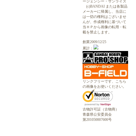
ージェンシー・サンライズ
(c)BANDAI または各製品
メーカーに帰属し、当店に
は一切の権利はございませ
んが、作成権利に基づいて
当ＨＰから画像の転用・転
載を禁止します。
創業2009/12/25
累計：
リンクフリーです、こちら
の画像をお使いください。
古物許可証（古物商）
青森県公安委員会
第201050007600号