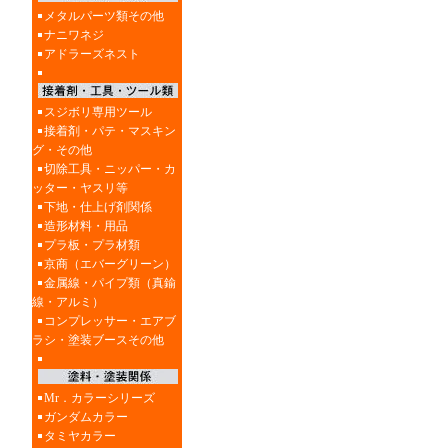
メタルパーツ類その他
ナニワネジ
アドラーズネスト
スジボリ専用ツール
接着剤・パテ・マスキン
グ・その他
切除工具・ニッパー・カ
ッター・ヤスリ等
下地・仕上げ剤関係
造形材料・用品
プラ板・プラ材類
京商（エバーグリーン）
金属線・パイプ類（真鍮
線・アルミ）
コンプレッサー・エアブ
ラシ・塗装ブースその他
Mr．カラーシリーズ
ガンダムカラー
タミヤカラー