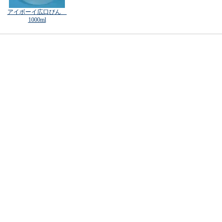
アイボーイ広口びん
1000ml