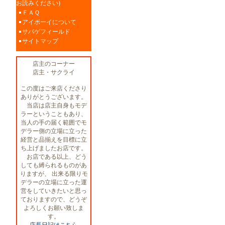
お読みください)
ＦＡＱ
アイボーイについて
サバゲフィールド
サイトマップ
店主のコーナー
店主・サクライ
この度はご来店くださり
ありがとうございます。
当店は店主自身もモデ
ラーということもあり、
当人の手の届く範囲でモ
デラー側の立場に立った
経営と品揃えを目標に立
ち上げましたお店です。
お店である以上、どう
しても縛られるものがあ
りますが、 出来る限りモ
デラーの立場に立った運
営をしていきたいと思っ
ておりますので、どうぞ
よろしくお願い致しま
す。