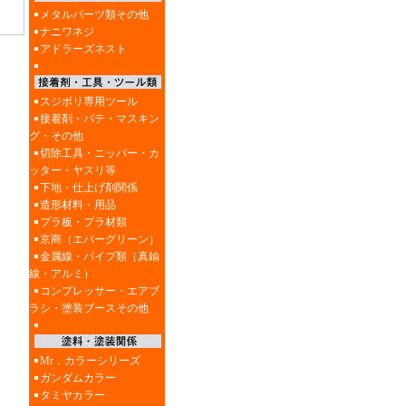
メタルパーツ類その他
ナニワネジ
アドラーズネスト
スジボリ専用ツール
接着剤・パテ・マスキン
グ・その他
切除工具・ニッパー・カ
ッター・ヤスリ等
下地・仕上げ剤関係
造形材料・用品
プラ板・プラ材類
京商（エバーグリーン）
金属線・パイプ類（真鍮
線・アルミ）
コンプレッサー・エアブ
ラシ・塗装ブースその他
Mr．カラーシリーズ
ガンダムカラー
タミヤカラー