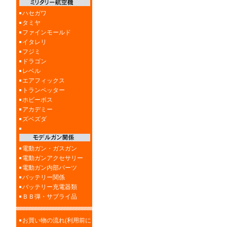
ハセガワ
タミヤ
ファインモールド
イタレリ
フジミ
ドラゴン
レベル
エアフィックス
トランペッター
ホビーボス
アカデミー
ズベズダ
電動ガン・ガスガン
電動ガンアクセサリー
電動ガン内部パーツ
バッテリー関係
バッテリー充電器類
ＢＢ弾・サブライ品
お買い物の流れ(利用前に