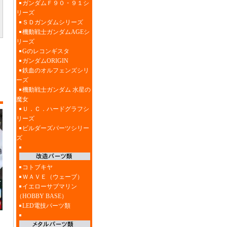
ガンダムＦ９０・９１シ
リーズ
ＳＤガンダムシリーズ
機動戦士ガンダムAGEシ
リーズ
Gのレコンギスタ
ガンダムORIGIN
鉄血のオルフェンズシリ
ーズ
機動戦士ガンダム 水星の
魔女
Ｕ．Ｃ．ハードグラフシ
リーズ
ビルダーズパーツシリー
ズ
コトブキヤ
ＷＡＶＥ（ウェーブ）
イエローサブマリン
（HOBBY BASE）
LED電技パーツ類