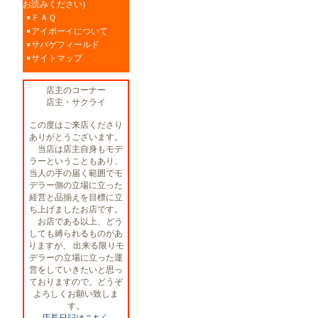
お読みください)
ＦＡＱ
アイボーイについて
サバゲフィールド
サイトマップ
店主のコーナー
店主・サクライ
この度はご来店くださり
ありがとうございます。
当店は店主自身もモデ
ラーということもあり、
当人の手の届く範囲でモ
デラー側の立場に立った
経営と品揃えを目標に立
ち上げましたお店です。
お店である以上、どう
しても縛られるものがあ
りますが、 出来る限りモ
デラーの立場に立った運
営をしていきたいと思っ
ておりますので、どうぞ
よろしくお願い致しま
す。