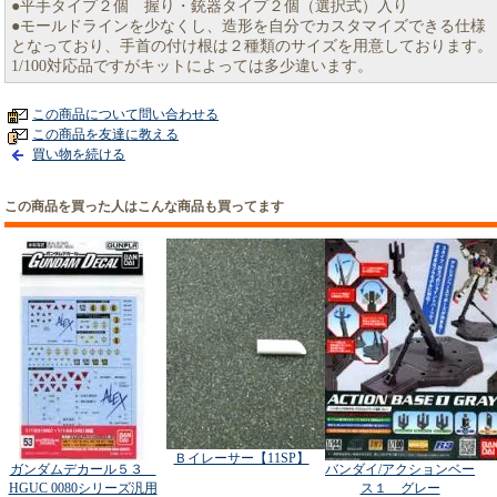
●平手タイプ２個 握り・銃器タイプ２個（選択式）入り
●モールドラインを少なくし、造形を自分でカスタマイズできる仕様
となっており、手首の付け根は２種類のサイズを用意しております。
1/100対応品ですがキットによっては多少違います。
この商品について問い合わせる
この商品を友達に教える
買い物を続ける
この商品を買った人はこんな商品も買ってます
Ｂイレーサー【11SP】
ガンダムデカール５３
バンダイ/アクションベー
HGUC 0080シリーズ汎用
ス１ グレー