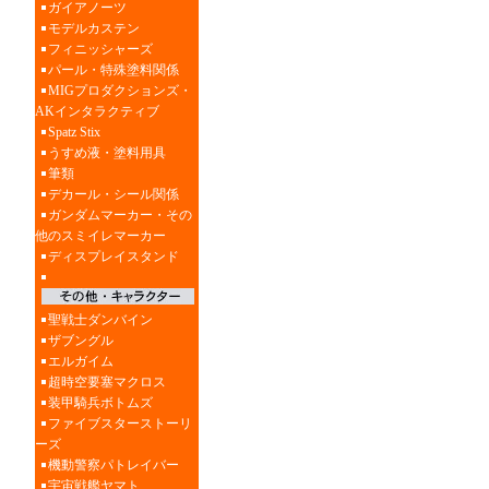
ガイアノーツ
モデルカステン
フィニッシャーズ
パール・特殊塗料関係
MIGプロダクションズ・
AKインタラクティブ
Spatz Stix
うすめ液・塗料用具
筆類
デカール・シール関係
ガンダムマーカー・その
他のスミイレマーカー
ディスプレイスタンド
聖戦士ダンバイン
ザブングル
エルガイム
超時空要塞マクロス
装甲騎兵ボトムズ
ファイブスターストーリ
ーズ
機動警察パトレイバー
宇宙戦艦ヤマト