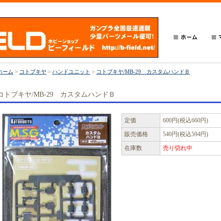
ホーム
>
コトブキヤ
>
ハンドユニット
>
コトブキヤ/MB-29 カスタムハンドＢ
コトブキヤ/MB-29 カスタムハンドＢ
定価
600円(税込660円)
販売価格
540円(税込594円)
在庫数
売り切れ中