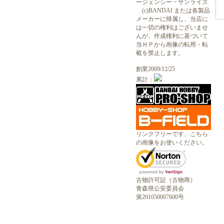
ージェンシー・サンライズ
(c)BANDAI または各製品
メーカーに帰属し、当店に
は一切の権利はございませ
んが、作成権利に基づいて
当ＨＰから画像の転用・転
載を禁止します。
創業2009/12/25
累計：
リンクフリーです、こちら
の画像をお使いください。
古物許可証（古物商）
青森県公安委員会
第201050007600号