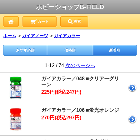
ホビーショップB-FIELD
カート
検索
ホーム
＞
ガイアノーツ
＞
ガイアカラー
おすすめ順
価格順
新着順
1-12 / 74
次のページへ
ガイアカラー／048 ■クリアーグリ
ーン
225円(税込247円)
ガイアカラー／106 ■蛍光オレンジ
270円(税込297円)