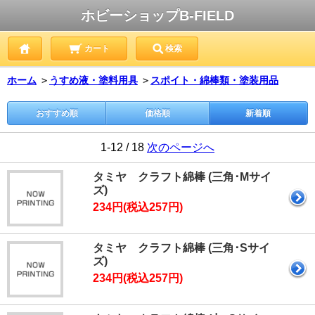
ホビーショップB-FIELD
カート
検索
ホーム
＞
うすめ液・塗料用具
＞
スポイト・綿棒類・塗装用品
おすすめ順
価格順
新着順
1-12 / 18
次のページへ
タミヤ クラフト綿棒 (三角･Mサイ
ズ)
234円(税込257円)
タミヤ クラフト綿棒 (三角･Sサイ
ズ)
234円(税込257円)