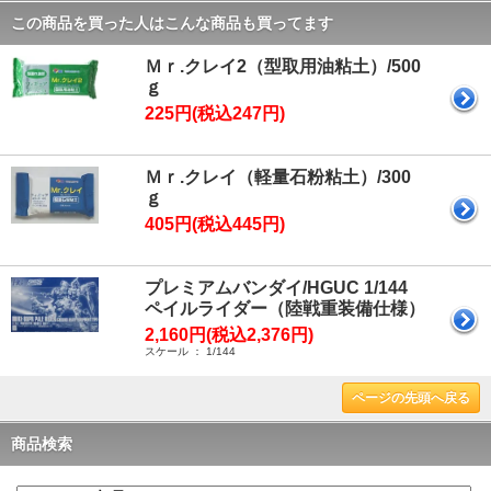
この商品を買った人はこんな商品も買ってます
Ｍｒ.クレイ2（型取用油粘土）/500
ｇ
225円(税込247円)
Ｍｒ.クレイ（軽量石粉粘土）/300
ｇ
405円(税込445円)
プレミアムバンダイ/HGUC 1/144
ペイルライダー（陸戦重装備仕様）
2,160円(税込2,376円)
スケール ： 1/144
ページの先頭へ戻る
商品検索