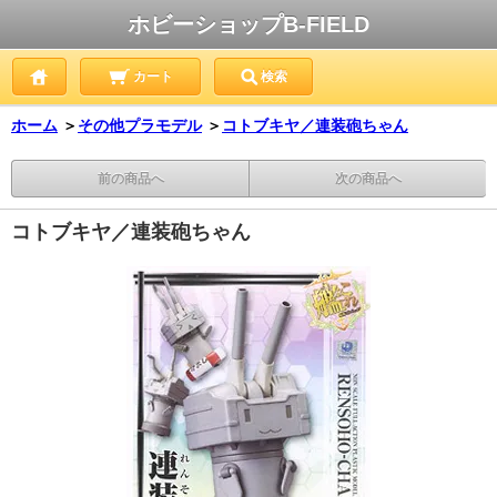
ホビーショップB-FIELD
カート
検索
ホーム
＞
その他プラモデル
＞
コトブキヤ／連装砲ちゃん
前の商品へ
次の商品へ
コトブキヤ／連装砲ちゃん