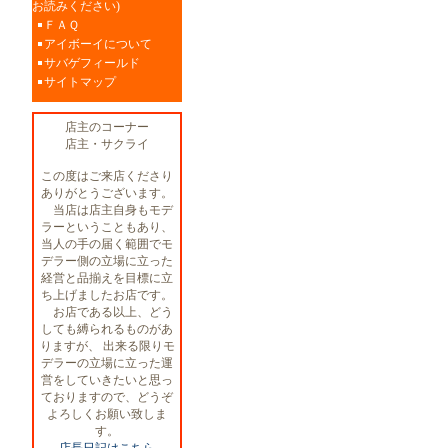
お読みください)
ＦＡＱ
アイボーイについて
サバゲフィールド
サイトマップ
店主のコーナー
店主・サクライ
この度はご来店くださり
ありがとうございます。
当店は店主自身もモデ
ラーということもあり、
当人の手の届く範囲でモ
デラー側の立場に立った
経営と品揃えを目標に立
ち上げましたお店です。
お店である以上、どう
しても縛られるものがあ
りますが、 出来る限りモ
デラーの立場に立った運
営をしていきたいと思っ
ておりますので、どうぞ
よろしくお願い致しま
す。