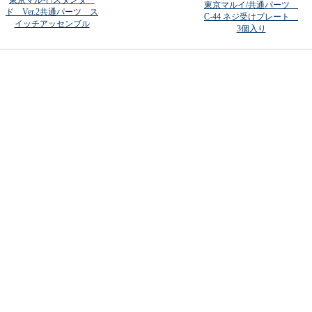
東京マルイ/スタンダー
東京マルイ/共通パーツ
ド Ver.2共通パーツ ス
C-44 ネジ受けプレート
イッチアッセンブル
3個入り