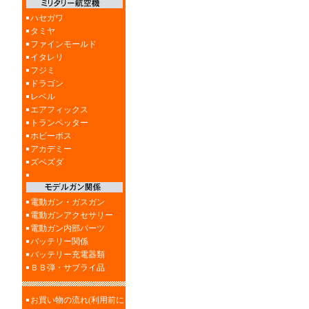
ハセガワ
タミヤ
ファインモールド
イタレリ
フジミ
ドラゴン
レベル
エアフィックス
トランペッター
ホビーボス
アカデミー
ズベズダ
電動ガン・ガスガン
電動ガンアクセサリー
電動ガン内部パーツ
バッテリー関係
バッテリー充電器類
ＢＢ弾・サブライ品
お買い物の流れ(利用前に