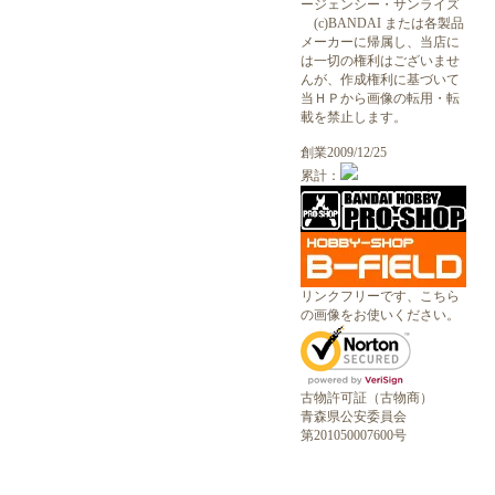
ージェンシー・サンライズ
(c)BANDAI または各製品
メーカーに帰属し、当店に
は一切の権利はございませ
んが、作成権利に基づいて
当ＨＰから画像の転用・転
載を禁止します。
創業2009/12/25
累計：
リンクフリーです、こちら
の画像をお使いください。
古物許可証（古物商）
青森県公安委員会
第201050007600号