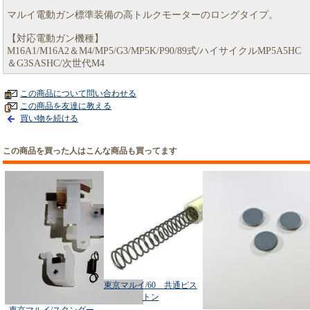
マルイ電動ガン標準装備の高トルクモーターのロングタイプ。
【対応電動ガン機種】
M16A1/M16A2＆M4/MP5/G3/MP5K/P90/89式/ハイサイクルMP5A5HC
＆G3SASHC/次世代M4
この商品について問い合わせる
この商品を友達に教える
買い物を続ける
この商品を買った人はこんな商品も買ってます
東京マルイ/60 共通ピス
トン