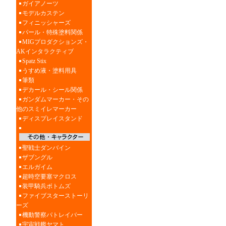
ガイアノーツ
モデルカステン
フィニッシャーズ
パール・特殊塗料関係
MIGプロダクションズ・
AKインタラクティブ
Spatz Stix
うすめ液・塗料用具
筆類
デカール・シール関係
ガンダムマーカー・その
他のスミイレマーカー
ディスプレイスタンド
聖戦士ダンバイン
ザブングル
エルガイム
超時空要塞マクロス
装甲騎兵ボトムズ
ファイブスターストーリ
ーズ
機動警察パトレイバー
宇宙戦艦ヤマト