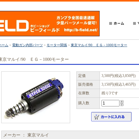
ホーム
>
電動ガン内部パーツ
>
モーター関係
>
東京マルイ/90 ＥＧ－1000モーター
東京マルイ/90 ＥＧ－1000モーター
定価
3,500円(税込3,850円)
販売価格
3,150円(税込3,465円)
在庫数
残り3です
購入数
メーカー ： 東京マルイ