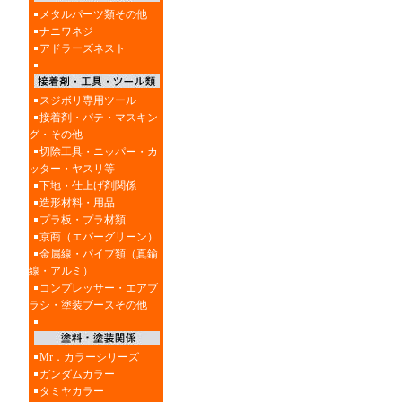
メタルパーツ類その他
ナニワネジ
アドラーズネスト
スジボリ専用ツール
接着剤・パテ・マスキン
グ・その他
切除工具・ニッパー・カ
ッター・ヤスリ等
下地・仕上げ剤関係
造形材料・用品
プラ板・プラ材類
京商（エバーグリーン）
金属線・パイプ類（真鍮
線・アルミ）
コンプレッサー・エアブ
ラシ・塗装ブースその他
Mr．カラーシリーズ
ガンダムカラー
タミヤカラー