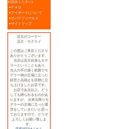
お読みください)
ＦＡＱ
アイボーイについて
サバゲフィールド
サイトマップ
店主のコーナー
店主・サクライ
この度はご来店くださり
ありがとうございます。
当店は店主自身もモデ
ラーということもあり、
当人の手の届く範囲でモ
デラー側の立場に立った
経営と品揃えを目標に立
ち上げましたお店です。
お店である以上、どう
しても縛られるものがあ
りますが、 出来る限りモ
デラーの立場に立った運
営をしていきたいと思っ
ておりますので、どうぞ
よろしくお願い致しま
す。