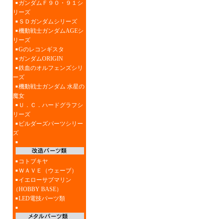
ガンダムＦ９０・９１シ
リーズ
ＳＤガンダムシリーズ
機動戦士ガンダムAGEシ
リーズ
Gのレコンギスタ
ガンダムORIGIN
鉄血のオルフェンズシリ
ーズ
機動戦士ガンダム 水星の
魔女
Ｕ．Ｃ．ハードグラフシ
リーズ
ビルダーズパーツシリー
ズ
コトブキヤ
ＷＡＶＥ（ウェーブ）
イエローサブマリン
（HOBBY BASE）
LED電技パーツ類