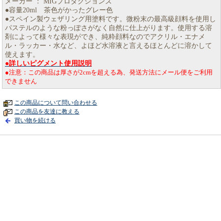
メーカー ： MIGプロダクションズ
●容量20ml 茶色がかったグレー色
●スペイン製ウェザリング用塗料です。微粉末の最高級顔料を使用し
パステルのような粉っぽさがなく自然に仕上がります。使用する溶
剤によって様々な表現ができ、純粋顔料なのでアクリル・エナメ
ル・ラッカー・水など、よほど水溶液と言えるほとんどに溶かして
使えます。
●詳しいピグメント使用説明
●注意：この商品は厚さが2cmを超える為、発送方法にメール便をご利用
できません
この商品について問い合わせる
この商品を友達に教える
買い物を続ける