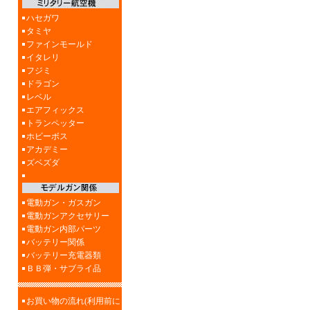
ハセガワ
タミヤ
ファインモールド
イタレリ
フジミ
ドラゴン
レベル
エアフィックス
トランペッター
ホビーボス
アカデミー
ズベズダ
電動ガン・ガスガン
電動ガンアクセサリー
電動ガン内部パーツ
バッテリー関係
バッテリー充電器類
ＢＢ弾・サブライ品
お買い物の流れ(利用前に