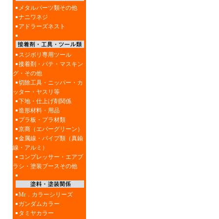
メタルパーツ類その他
ナニワネジ
アドラーズネスト
スジボリ専用ツール
接着剤・パテ・マスキン
グ・その他
切除工具・ニッパー・カ
ッター・ヤスリ等
下地・仕上げ剤関係
造形材料・用品
プラ板・プラ材類
京商（エバーグリーン）
金属線・パイプ類（真鍮
線・アルミ）
コンプレッサー・エアブ
ラシ・塗装ブースその他
Mr．カラーシリーズ
ガンダムカラー
タミヤカラー