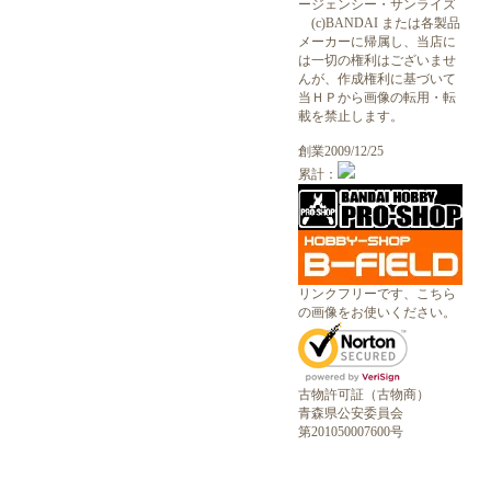
ージェンシー・サンライズ
(c)BANDAI または各製品
メーカーに帰属し、当店に
は一切の権利はございませ
んが、作成権利に基づいて
当ＨＰから画像の転用・転
載を禁止します。
創業2009/12/25
累計：
リンクフリーです、こちら
の画像をお使いください。
古物許可証（古物商）
青森県公安委員会
第201050007600号