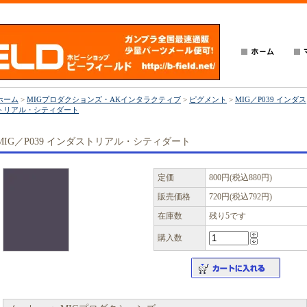
ホーム
>
MIGプロダクションズ・AKインタラクティブ
>
ピグメント
>
MIG／P039 インダス
トリアル・シティダート
MIG／P039 インダストリアル・シティダート
定価
800円(税込880円)
販売価格
720円(税込792円)
在庫数
残り5です
購入数