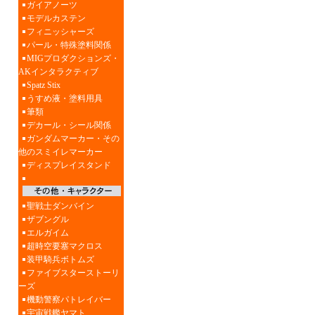
ガイアノーツ
モデルカステン
フィニッシャーズ
パール・特殊塗料関係
MIGプロダクションズ・
AKインタラクティブ
Spatz Stix
うすめ液・塗料用具
筆類
デカール・シール関係
ガンダムマーカー・その
他のスミイレマーカー
ディスプレイスタンド
聖戦士ダンバイン
ザブングル
エルガイム
超時空要塞マクロス
装甲騎兵ボトムズ
ファイブスターストーリ
ーズ
機動警察パトレイバー
宇宙戦艦ヤマト