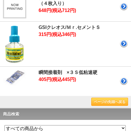
（４枚入り）
648円(税込712円)
GSIクレオス/Ｍｒ.セメントＳ
315円(税込346円)
瞬間接着剤 ×３Ｓ低粘速硬
405円(税込445円)
ページの先頭へ戻る
商品検索