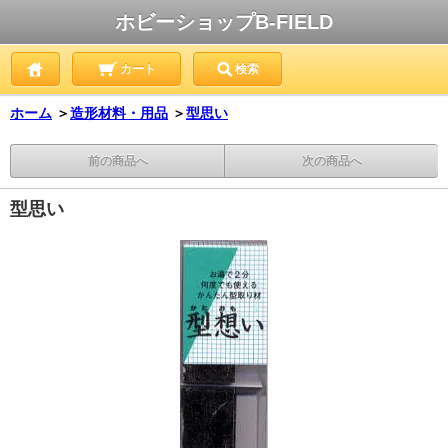
ホビーショップB-FIELD
カート
検索
ホーム
＞
造形材料・用品
＞
型思い
前の商品へ
次の商品へ
型思い