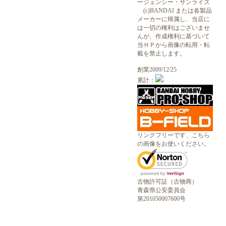
ージェンシー・サンライズ
(c)BANDAI または各製品
メーカーに帰属し、当店に
は一切の権利はございませ
んが、作成権利に基づいて
当ＨＰから画像の転用・転
載を禁止します。
創業2009/12/25
累計：
リンクフリーです、こちら
の画像をお使いください。
古物許可証（古物商）
青森県公安委員会
第201050007600号