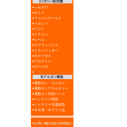
ハセガワ
タミヤ
ファインモールド
イタレリ
フジミ
ドラゴン
レベル
エアフィックス
トランペッター
ホビーボス
アカデミー
ズベズダ
電動ガン・ガスガン
電動ガンアクセサリー
電動ガン内部パーツ
バッテリー関係
バッテリー充電器類
ＢＢ弾・サブライ品
お買い物の流れ(利用前に