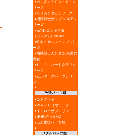
ガンダムＦ９０・９１シ
リーズ
ＳＤガンダムシリーズ
機動戦士ガンダムAGEシ
リーズ
Gのレコンギスタ
ガンダムORIGIN
鉄血のオルフェンズシリ
ーズ
機動戦士ガンダム 水星の
魔女
Ｕ．Ｃ．ハードグラフシ
リーズ
ビルダーズパーツシリー
ズ
コトブキヤ
ＷＡＶＥ（ウェーブ）
イエローサブマリン
（HOBBY BASE）
LED電技パーツ類