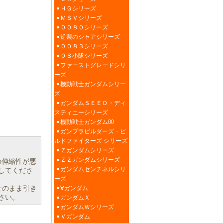
ＨＧシリーズ
ＭＳＶシリーズ
００８０シリーズ
逆襲のシャアシリーズ
００８３シリーズ
０８小隊シリーズ
ファーストグレードシリ
ーズ
機動戦士ガンダムシリー
ズ
ガンダムＳＥＥＤ・ディ
スティニーシリーズ
機動戦士ガンダム00
ガンプラビルダーズ・ビ
ルドファイターズ シリーズ
Ｚガンダムシリーズ
ＺＺガンダムシリーズ
の伸縮性が悪
ガンダムセンチネルシリ
してくださ
ーズ
そのまま引き
∀ガンダム
さい。
ガンダムＸ
ガンダムＷシリーズ
Ｖガンダム