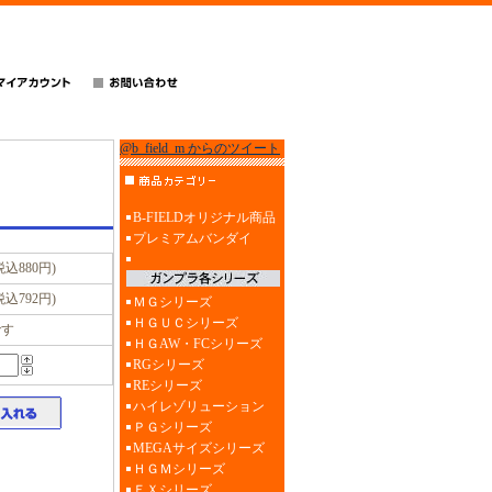
@b_field_m からのツイート
B-FIELDオリジナル商品
プレミアムバンダイ
税込880円)
税込792円)
ＭＧシリーズ
ＨＧＵＣシリーズ
です
ＨＧAW・FCシリーズ
RGシリーズ
REシリーズ
ハイレゾリューション
ＰＧシリーズ
MEGAサイズシリーズ
ＨＧＭシリーズ
ＥＸシリーズ