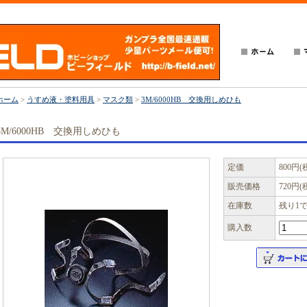
ホーム
>
うすめ液・塗料用具
>
マスク類
>
3M/6000HB 交換用しめひも
3M/6000HB 交換用しめひも
定価
800円(
販売価格
720円(
在庫数
残り1
購入数