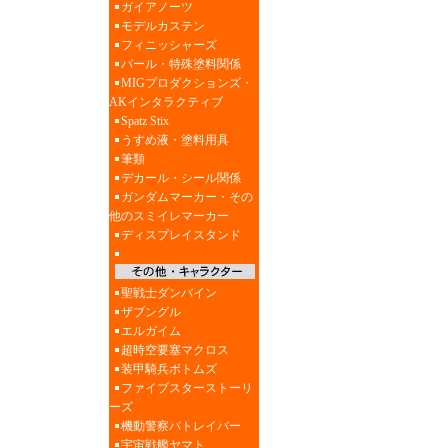
ガイアノーツ
モデルカステン
フィニッシャーズ
パール・特殊塗料関係
MIGプロダクションズ・
AKインタラクティブ
Spatz Stix
うすめ液・塗料用具
筆類
デカール・シール関係
ガンダムマーカー・その
他のスミイレマーカー
ディスプレイスタンド
聖戦士ダンバイン
ザブングル
エルガイム
超時空要塞マクロス
装甲騎兵ボトムズ
ファイブスターストーリ
ーズ
機動警察パトレイバー
宇宙戦艦ヤマト