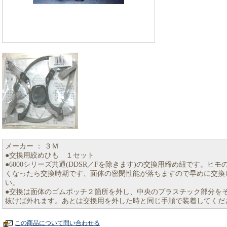
メーカー ： ３Ｍ
●交換用絞めひも １セット
●6000シリーズ共通(DDSR／Fを除きます)の交換用締め紐です。ヒモ
くなったら交換時期です、面体の密閉性能が落ちますので早めに交換
い。
●交換は面体のゴムポッチ２箇所を外し、中央のプラスチック部分を
抜けば外れます。あとは交換用を外した時と同じ手順で装着してくだ
この商品について問い合わせる