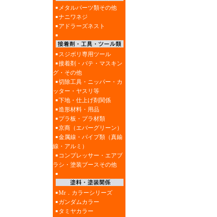
メタルパーツ類その他
ナニワネジ
アドラーズネスト
スジボリ専用ツール
接着剤・パテ・マスキン
グ・その他
切除工具・ニッパー・カ
ッター・ヤスリ等
下地・仕上げ剤関係
造形材料・用品
プラ板・プラ材類
京商（エバーグリーン）
金属線・パイプ類（真鍮
線・アルミ）
コンプレッサー・エアブ
ラシ・塗装ブースその他
Mr．カラーシリーズ
ガンダムカラー
タミヤカラー