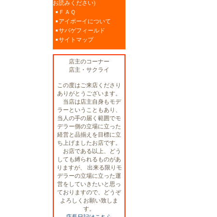
お読みください)
ＦＡＱ
アイボーイについて
サバゲフィールド
サイトマップ
店主のコーナー
店主・サクライ
この度はご来店くださり
ありがとうございます。
当店は店主自身もモデ
ラーということもあり、
当人の手の届く範囲でモ
デラー側の立場に立った
経営と品揃えを目標に立
ち上げましたお店です。
お店である以上、どう
しても縛られるものがあ
りますが、 出来る限りモ
デラーの立場に立った運
営をしていきたいと思っ
ておりますので、どうぞ
よろしくお願い致しま
す。