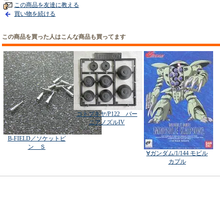
この商品を友達に教える
買い物を続ける
この商品を買った人はこんな商品も買ってます
コトブキヤ/P122 バー
ニアノズルIV
B-FIELD／ソケットピ
ン Ｓ
∀ガンダム/1/144 モビル
カプル