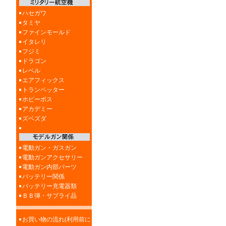
ハセガワ
タミヤ
ファインモールド
イタレリ
フジミ
ドラゴン
レベル
エアフィックス
トランペッター
ホビーボス
アカデミー
ズベズダ
電動ガン・ガスガン
電動ガンアクセサリー
電動ガン内部パーツ
バッテリー関係
バッテリー充電器類
ＢＢ弾・サブライ品
お買い物の流れ(利用前に