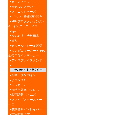
ガイアノーツ
モデルカステン
フィニッシャーズ
パール・特殊塗料関係
MIGプロダクションズ・
AKインタラクティブ
Spatz Stix
うすめ液・塗料用具
筆類
デカール・シール関係
ガンダムマーカー・その
他のスミイレマーカー
ディスプレイスタンド
聖戦士ダンバイン
ザブングル
エルガイム
超時空要塞マクロス
装甲騎兵ボトムズ
ファイブスターストーリ
ーズ
機動警察パトレイバー
宇宙戦艦ヤマト