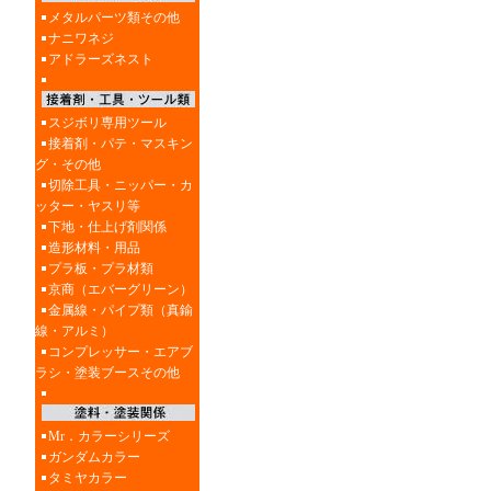
メタルパーツ類その他
ナニワネジ
アドラーズネスト
スジボリ専用ツール
接着剤・パテ・マスキン
グ・その他
切除工具・ニッパー・カ
ッター・ヤスリ等
下地・仕上げ剤関係
造形材料・用品
プラ板・プラ材類
京商（エバーグリーン）
金属線・パイプ類（真鍮
線・アルミ）
コンプレッサー・エアブ
ラシ・塗装ブースその他
Mr．カラーシリーズ
ガンダムカラー
タミヤカラー