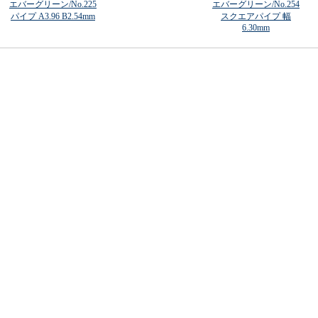
エバーグリーン/No.225
エバーグリーン/No.254
パイプ A3.96 B2.54mm
スクエアパイプ 幅
6.30mm