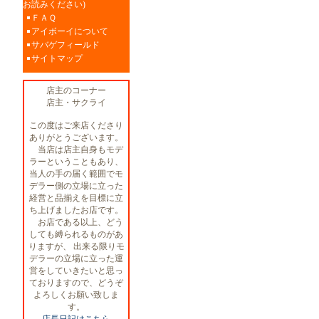
お読みください)
ＦＡＱ
アイボーイについて
サバゲフィールド
サイトマップ
店主のコーナー
店主・サクライ
この度はご来店くださり
ありがとうございます。
当店は店主自身もモデ
ラーということもあり、
当人の手の届く範囲でモ
デラー側の立場に立った
経営と品揃えを目標に立
ち上げましたお店です。
お店である以上、どう
しても縛られるものがあ
りますが、 出来る限りモ
デラーの立場に立った運
営をしていきたいと思っ
ておりますので、どうぞ
よろしくお願い致しま
す。