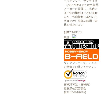
ージェンシー・サンライズ
(c)BANDAI または各製品
メーカーに帰属し、当店に
は一切の権利はございませ
んが、作成権利に基づいて
当ＨＰから画像の転用・転
載を禁止します。
創業2009/12/25
累計：
リンクフリーです、こちら
の画像をお使いください。
古物許可証（古物商）
青森県公安委員会
第201050007600号