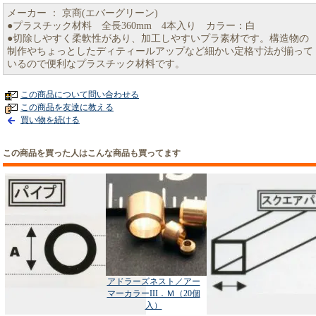
メーカー ： 京商(エバーグリーン)
●プラスチック材料 全長360mm 4本入り カラー：白
●切除しやすく柔軟性があり、加工しやすいプラ素材です。構造物の
制作やちょっとしたディティールアップなど細かい定格寸法が揃って
いるので便利なプラスチック材料です。
この商品について問い合わせる
この商品を友達に教える
買い物を続ける
この商品を買った人はこんな商品も買ってます
アドラーズネスト／アー
マーカラーIII．Ｍ（20個
入）