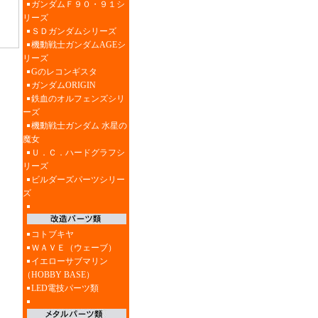
ガンダムＦ９０・９１シ
リーズ
ＳＤガンダムシリーズ
機動戦士ガンダムAGEシ
リーズ
Gのレコンギスタ
ガンダムORIGIN
鉄血のオルフェンズシリ
ーズ
機動戦士ガンダム 水星の
魔女
Ｕ．Ｃ．ハードグラフシ
リーズ
ビルダーズパーツシリー
ズ
コトブキヤ
ＷＡＶＥ（ウェーブ）
イエローサブマリン
（HOBBY BASE）
LED電技パーツ類