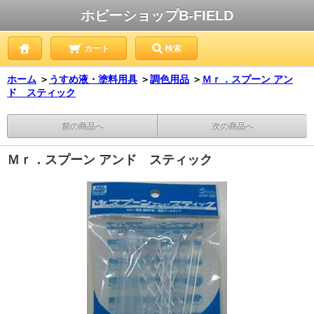
ホビーショップB-FIELD
カート
検索
ホーム
＞
うすめ液・塗料用具
＞
調色用品
＞
Ｍｒ．スプーン アン
ド スティック
前の商品へ
次の商品へ
Ｍｒ．スプーン アンド スティック