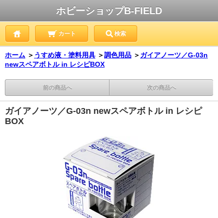
ホビーショップB-FIELD
カート
検索
ホーム
＞
うすめ液・塗料用具
＞
調色用品
＞
ガイアノーツ／G-03n
newスペアボトル in レシピBOX
前の商品へ
次の商品へ
ガイアノーツ／G-03n newスペアボトル in レシピ
BOX