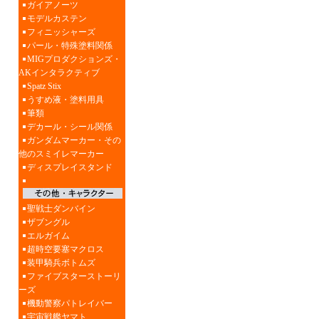
ガイアノーツ
モデルカステン
フィニッシャーズ
パール・特殊塗料関係
MIGプロダクションズ・
AKインタラクティブ
Spatz Stix
うすめ液・塗料用具
筆類
デカール・シール関係
ガンダムマーカー・その
他のスミイレマーカー
ディスプレイスタンド
聖戦士ダンバイン
ザブングル
エルガイム
超時空要塞マクロス
装甲騎兵ボトムズ
ファイブスターストーリ
ーズ
機動警察パトレイバー
宇宙戦艦ヤマト