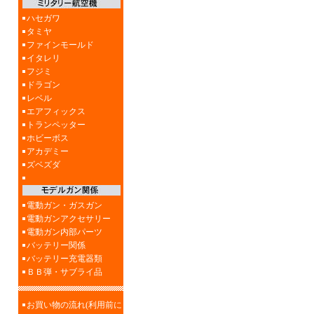
ハセガワ
タミヤ
ファインモールド
イタレリ
フジミ
ドラゴン
レベル
エアフィックス
トランペッター
ホビーボス
アカデミー
ズベズダ
電動ガン・ガスガン
電動ガンアクセサリー
電動ガン内部パーツ
バッテリー関係
バッテリー充電器類
ＢＢ弾・サブライ品
お買い物の流れ(利用前に