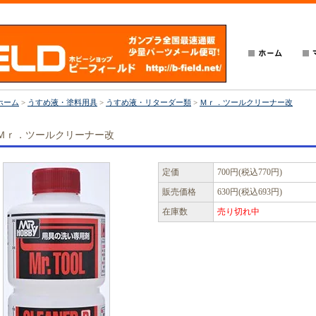
ホーム
>
うすめ液・塗料用具
>
うすめ液・リターダー類
>
Ｍｒ．ツールクリーナー改
Ｍｒ．ツールクリーナー改
定価
700円(税込770円)
販売価格
630円(税込693円)
在庫数
売り切れ中