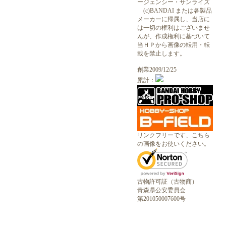
ージェンシー・サンライズ
(c)BANDAI または各製品
メーカーに帰属し、当店に
は一切の権利はございませ
んが、作成権利に基づいて
当ＨＰから画像の転用・転
載を禁止します。
創業2009/12/25
累計：
リンクフリーです、こちら
の画像をお使いください。
古物許可証（古物商）
青森県公安委員会
第201050007600号