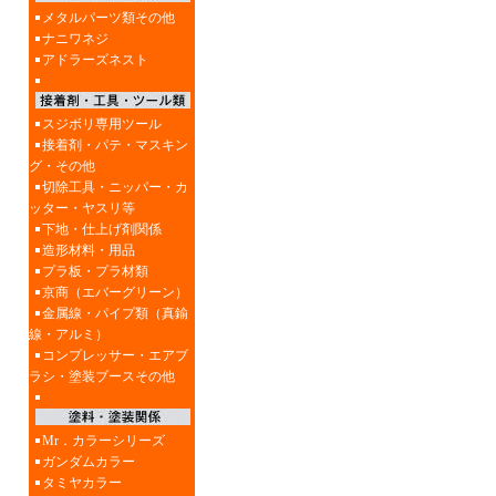
メタルパーツ類その他
ナニワネジ
アドラーズネスト
スジボリ専用ツール
接着剤・パテ・マスキン
グ・その他
切除工具・ニッパー・カ
ッター・ヤスリ等
下地・仕上げ剤関係
造形材料・用品
プラ板・プラ材類
京商（エバーグリーン）
金属線・パイプ類（真鍮
線・アルミ）
コンプレッサー・エアブ
ラシ・塗装ブースその他
Mr．カラーシリーズ
ガンダムカラー
タミヤカラー