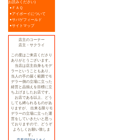
お読みください)
ＦＡＱ
アイボーイについて
サバゲフィールド
サイトマップ
店主のコーナー
店主・サクライ
この度はご来店くださり
ありがとうございます。
当店は店主自身もモデ
ラーということもあり、
当人の手の届く範囲でモ
デラー側の立場に立った
経営と品揃えを目標に立
ち上げましたお店です。
お店である以上、どう
しても縛られるものがあ
りますが、 出来る限りモ
デラーの立場に立った運
営をしていきたいと思っ
ておりますので、どうぞ
よろしくお願い致しま
す。