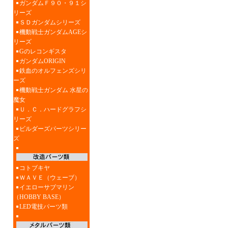
ガンダムＦ９０・９１シ
リーズ
ＳＤガンダムシリーズ
機動戦士ガンダムAGEシ
リーズ
Gのレコンギスタ
ガンダムORIGIN
鉄血のオルフェンズシリ
ーズ
機動戦士ガンダム 水星の
魔女
Ｕ．Ｃ．ハードグラフシ
リーズ
ビルダーズパーツシリー
ズ
コトブキヤ
ＷＡＶＥ（ウェーブ）
イエローサブマリン
（HOBBY BASE）
LED電技パーツ類