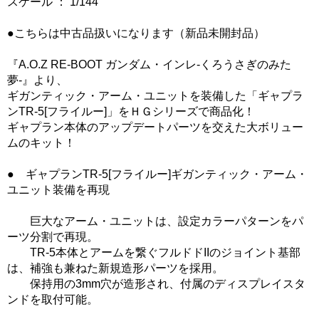
スケール ： 1/144
●こちらは中古品扱いになります（新品未開封品）
『A.O.Z RE-BOOT ガンダム・インレ-くろうさぎのみた
夢-』より、
ギガンティック・アーム・ユニットを装備した「ギャプラ
ンTR-5[フライルー]」をＨＧシリーズで商品化！
ギャプラン本体のアップデートパーツを交えた大ボリュー
ムのキット！
● ギャプランTR-5[フライルー]ギガンティック・アーム・
ユニット装備を再現
巨大なアーム・ユニットは、設定カラーパターンをパ
ーツ分割で再現。
TR-5本体とアームを繋ぐフルドドIIのジョイント基部
は、補強も兼ねた新規造形パーツを採用。
保持用の3mm穴が造形され、付属のディスプレイスタ
ンドを取付可能。