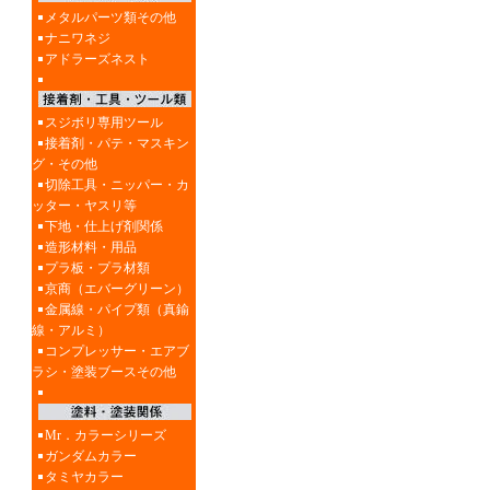
メタルパーツ類その他
ナニワネジ
アドラーズネスト
スジボリ専用ツール
接着剤・パテ・マスキン
グ・その他
切除工具・ニッパー・カ
ッター・ヤスリ等
下地・仕上げ剤関係
造形材料・用品
プラ板・プラ材類
京商（エバーグリーン）
金属線・パイプ類（真鍮
線・アルミ）
コンプレッサー・エアブ
ラシ・塗装ブースその他
Mr．カラーシリーズ
ガンダムカラー
タミヤカラー