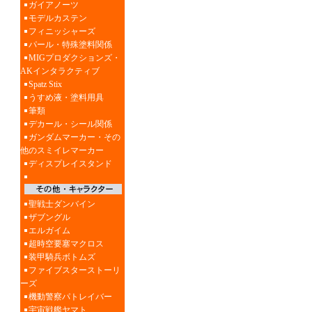
ガイアノーツ
モデルカステン
フィニッシャーズ
パール・特殊塗料関係
MIGプロダクションズ・
AKインタラクティブ
Spatz Stix
うすめ液・塗料用具
筆類
デカール・シール関係
ガンダムマーカー・その
他のスミイレマーカー
ディスプレイスタンド
聖戦士ダンバイン
ザブングル
エルガイム
超時空要塞マクロス
装甲騎兵ボトムズ
ファイブスターストーリ
ーズ
機動警察パトレイバー
宇宙戦艦ヤマト