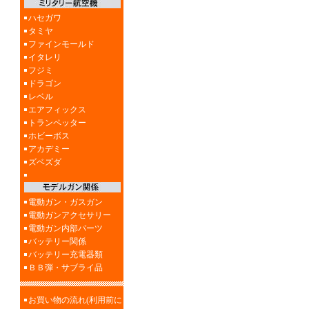
ハセガワ
タミヤ
ファインモールド
イタレリ
フジミ
ドラゴン
レベル
エアフィックス
トランペッター
ホビーボス
アカデミー
ズベズダ
電動ガン・ガスガン
電動ガンアクセサリー
電動ガン内部パーツ
バッテリー関係
バッテリー充電器類
ＢＢ弾・サブライ品
お買い物の流れ(利用前に