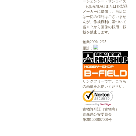
ージェンシー・サンライズ
(c)BANDAI または各製品
メーカーに帰属し、当店に
は一切の権利はございませ
んが、作成権利に基づいて
当ＨＰから画像の転用・転
載を禁止します。
創業2009/12/25
累計：
リンクフリーです、こちら
の画像をお使いください。
古物許可証（古物商）
青森県公安委員会
第201050007600号