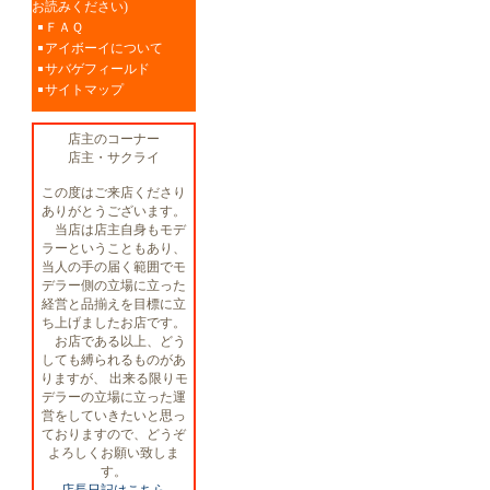
お読みください)
ＦＡＱ
アイボーイについて
サバゲフィールド
サイトマップ
店主のコーナー
店主・サクライ
この度はご来店くださり
ありがとうございます。
当店は店主自身もモデ
ラーということもあり、
当人の手の届く範囲でモ
デラー側の立場に立った
経営と品揃えを目標に立
ち上げましたお店です。
お店である以上、どう
しても縛られるものがあ
りますが、 出来る限りモ
デラーの立場に立った運
営をしていきたいと思っ
ておりますので、どうぞ
よろしくお願い致しま
す。