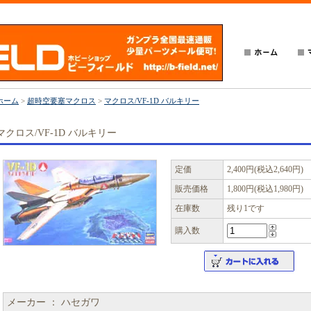
ホーム
>
超時空要塞マクロス
>
マクロス/VF-1D バルキリー
マクロス/VF-1D バルキリー
定価
2,400円(税込2,640円)
販売価格
1,800円(税込1,980円)
在庫数
残り1です
購入数
メーカー ： ハセガワ