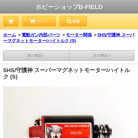
ホビーショップB-FIELD
カート
検索
ホーム
＞
電動ガン内部パーツ
＞
モーター関係
＞
SHS/守護神 スーパ
ーマグネットモーター/ハイトルク (S)
前の商品へ
次の商品へ
SHS/守護神 スーパーマグネットモーター/ハイトル
ク (S)