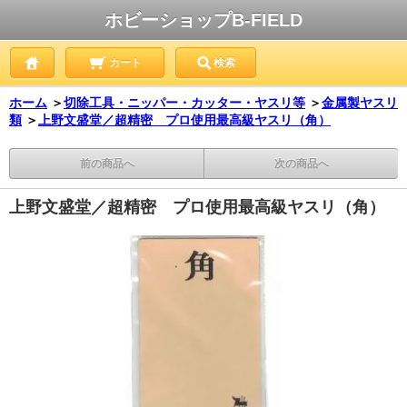
ホビーショップB-FIELD
カート
検索
ホーム
＞
切除工具・ニッパー・カッター・ヤスリ等
＞
金属製ヤスリ
類
＞
上野文盛堂／超精密 プロ使用最高級ヤスリ（角）
前の商品へ
次の商品へ
上野文盛堂／超精密 プロ使用最高級ヤスリ（角）