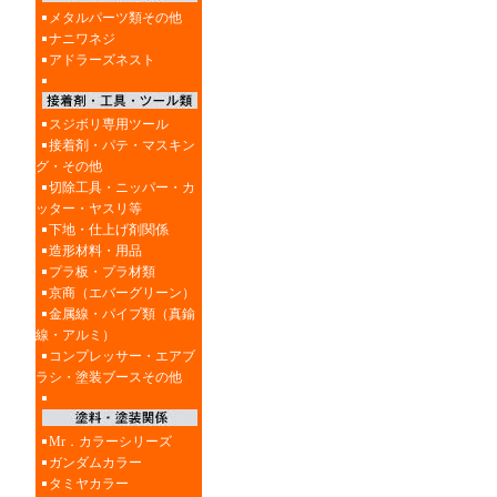
メタルパーツ類その他
ナニワネジ
アドラーズネスト
スジボリ専用ツール
接着剤・パテ・マスキン
グ・その他
切除工具・ニッパー・カ
ッター・ヤスリ等
下地・仕上げ剤関係
造形材料・用品
プラ板・プラ材類
京商（エバーグリーン）
金属線・パイプ類（真鍮
線・アルミ）
コンプレッサー・エアブ
ラシ・塗装ブースその他
Mr．カラーシリーズ
ガンダムカラー
タミヤカラー