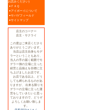
お読みください)
ＦＡＱ
アイボーイについて
サバゲフィールド
サイトマップ
店主のコーナー
店主・サクライ
この度はご来店くださり
ありがとうございます。
当店は店主自身もモデ
ラーということもあり、
当人の手の届く範囲でモ
デラー側の立場に立った
経営と品揃えを目標に立
ち上げましたお店です。
お店である以上、どう
しても縛られるものがあ
りますが、 出来る限りモ
デラーの立場に立った運
営をしていきたいと思っ
ておりますので、どうぞ
よろしくお願い致しま
す。