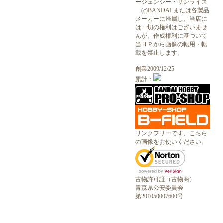
ージェンシー・サンライズ
(c)BANDAI または各製品
メーカーに帰属し、当店に
は一切の権利はございませ
んが、作成権利に基づいて
当ＨＰから画像の転用・転
載を禁止します。
創業2009/12/25
累計：
リンクフリーです、こちら
の画像をお使いください。
古物許可証（古物商）
青森県公安委員会
第201050007600号