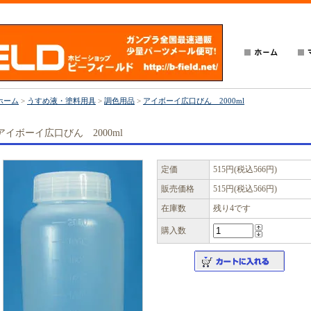
ホーム
>
うすめ液・塗料用具
>
調色用品
>
アイボーイ広口びん 2000ml
アイボーイ広口びん 2000ml
定価
515円(税込566円)
販売価格
515円(税込566円)
在庫数
残り4です
購入数