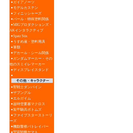
ガイアノーツ
モデルカステン
フィニッシャーズ
パール・特殊塗料関係
MIGプロダクションズ・
AKインタラクティブ
Spatz Stix
うすめ液・塗料用具
筆類
デカール・シール関係
ガンダムマーカー・その
他のスミイレマーカー
ディスプレイスタンド
聖戦士ダンバイン
ザブングル
エルガイム
超時空要塞マクロス
装甲騎兵ボトムズ
ファイブスターストーリ
ーズ
機動警察パトレイバー
宇宙戦艦ヤマト