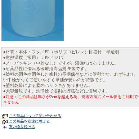
●材質：本体・フタ／PP（ポリプロピレン）目盛付 半透明
●耐熱温度（常用）：PP／121℃
●ノーパッキン（中栓なし）ですが、液漏れはありません。
●耐薬品性に優れる医療用高品質PP製です。
●塗料の調色や調色した塗料の長期保存などに便利です。わずらわし
い中栓がなくて使いやすく単価が安いのが特徴です。
●塗料乾燥による蓋のハリツキがありません。
●大容量瓶です、洗浄捨て溶剤の貯蔵などに便利です。
●注意：この商品は厚さが2cmを超える為、発送方法にメール便をご利用で
きません
この商品について問い合わせる
この商品を友達に教える
買い物を続ける