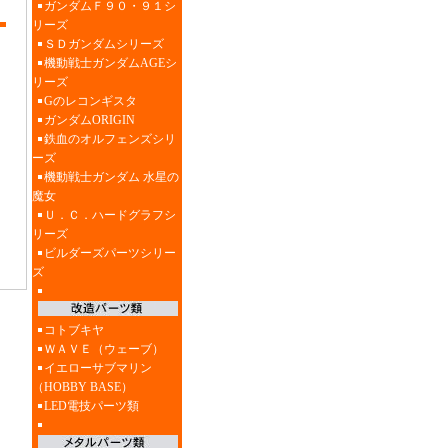
ガンダムＦ９０・９１シ
リーズ
ＳＤガンダムシリーズ
機動戦士ガンダムAGEシ
リーズ
Gのレコンギスタ
ガンダムORIGIN
鉄血のオルフェンズシリ
ーズ
機動戦士ガンダム 水星の
魔女
Ｕ．Ｃ．ハードグラフシ
リーズ
ビルダーズパーツシリー
ズ
コトブキヤ
ＷＡＶＥ（ウェーブ）
イエローサブマリン
（HOBBY BASE）
LED電技パーツ類