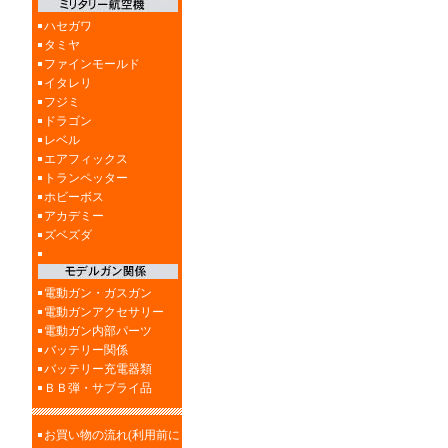
ハセガワ
タミヤ
ファインモールド
イタレリ
フジミ
ドラゴン
レベル
エアフィックス
トランペッター
ホビーボス
アカデミー
ズベズダ
電動ガン・ガスガン
電動ガンアクセサリー
電動ガン内部パーツ
バッテリー関係
バッテリー充電器類
ＢＢ弾・サブライ品
お買い物の流れ(利用前に