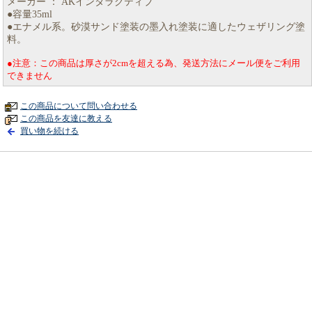
メーカー ： AKインタラクティブ
●容量35ml
●エナメル系。砂漠サンド塗装の墨入れ塗装に適したウェザリング塗
料。
●注意：この商品は厚さが2cmを超える為、発送方法にメール便をご利用
できません
この商品について問い合わせる
この商品を友達に教える
買い物を続ける