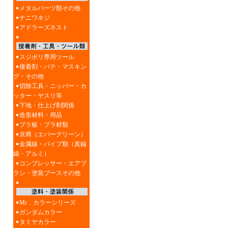
メタルパーツ類その他
ナニワネジ
アドラーズネスト
スジボリ専用ツール
接着剤・パテ・マスキン
グ・その他
切除工具・ニッパー・カ
ッター・ヤスリ等
下地・仕上げ剤関係
造形材料・用品
プラ板・プラ材類
京商（エバーグリーン）
金属線・パイプ類（真鍮
線・アルミ）
コンプレッサー・エアブ
ラシ・塗装ブースその他
Mr．カラーシリーズ
ガンダムカラー
タミヤカラー