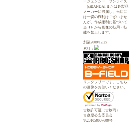
ージェンシー・サンライズ
(c)BANDAI または各製品
メーカーに帰属し、当店に
は一切の権利はございませ
んが、作成権利に基づいて
当ＨＰから画像の転用・転
載を禁止します。
創業2009/12/25
累計：
リンクフリーです、こちら
の画像をお使いください。
古物許可証（古物商）
青森県公安委員会
第201050007600号