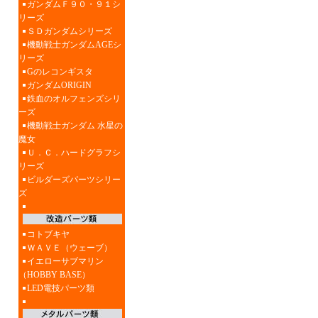
ガンダムＦ９０・９１シ
リーズ
ＳＤガンダムシリーズ
機動戦士ガンダムAGEシ
リーズ
Gのレコンギスタ
ガンダムORIGIN
鉄血のオルフェンズシリ
ーズ
機動戦士ガンダム 水星の
魔女
Ｕ．Ｃ．ハードグラフシ
リーズ
ビルダーズパーツシリー
ズ
コトブキヤ
ＷＡＶＥ（ウェーブ）
イエローサブマリン
（HOBBY BASE）
LED電技パーツ類