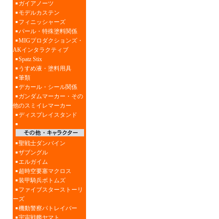
ガイアノーツ
モデルカステン
フィニッシャーズ
パール・特殊塗料関係
MIGプロダクションズ・
AKインタラクティブ
Spatz Stix
うすめ液・塗料用具
筆類
デカール・シール関係
ガンダムマーカー・その
他のスミイレマーカー
ディスプレイスタンド
聖戦士ダンバイン
ザブングル
エルガイム
超時空要塞マクロス
装甲騎兵ボトムズ
ファイブスターストーリ
ーズ
機動警察パトレイバー
宇宙戦艦ヤマト