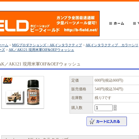
ホーム
>
MIGプロダクションズ・AKインタラクティブ
>
AKインタラクティブ カラーシリ
ーズ
>
AK／AK121 現用米軍OIF&OEFウォッシュ
AK／AK121 現用米軍OIF&OEFウォッシュ
定価
600円(税込660円)
販売価格
540円(税込594円)
在庫数
残り3です
購入数