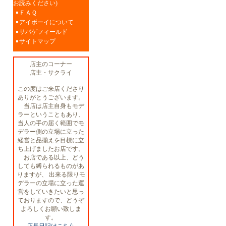
お読みください)
ＦＡＱ
アイボーイについて
サバゲフィールド
サイトマップ
店主のコーナー
店主・サクライ
この度はご来店くださり
ありがとうございます。
当店は店主自身もモデ
ラーということもあり、
当人の手の届く範囲でモ
デラー側の立場に立った
経営と品揃えを目標に立
ち上げましたお店です。
お店である以上、どう
しても縛られるものがあ
りますが、 出来る限りモ
デラーの立場に立った運
営をしていきたいと思っ
ておりますので、どうぞ
よろしくお願い致しま
す。