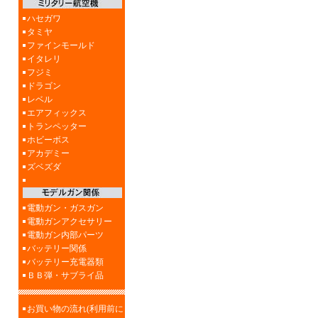
ハセガワ
タミヤ
ファインモールド
イタレリ
フジミ
ドラゴン
レベル
エアフィックス
トランペッター
ホビーボス
アカデミー
ズベズダ
電動ガン・ガスガン
電動ガンアクセサリー
電動ガン内部パーツ
バッテリー関係
バッテリー充電器類
ＢＢ弾・サブライ品
お買い物の流れ(利用前に